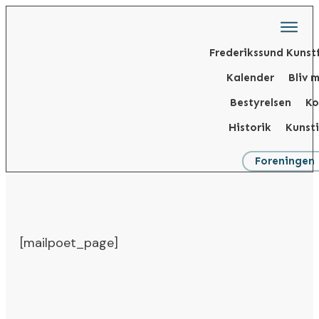
Frederikssund Kunst
Kalender
Bliv 
Bestyrelsen
Ko
Historik
Kunst
Foreningen
[mailpoet_page]