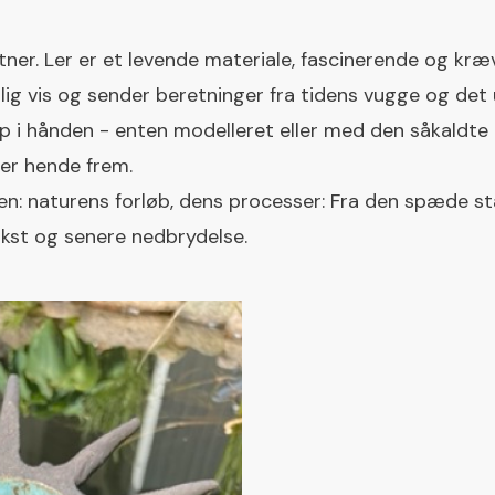
ner. Ler er et levende materiale, fascinerende og kr
rlig vis og sender beretninger fra tidens vugge og det
 op i hånden - enten modelleret eller med den såkaldte 
der hende frem.
ren: naturens forløb, dens processer: Fra den spæde sta
ækst og senere nedbrydelse.