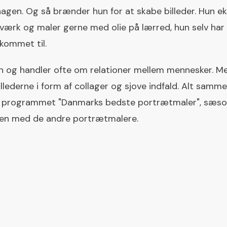
gen. Og så brænder hun for at skabe billeder. Hun ek
værk og maler gerne med olie på lærred, hun selv har 
kommet til.
n og handler ofte om relationer mellem mennesker. M
billederne i form af collager og sjove indfald. Alt sam
n i programmet "Danmarks bedste portrætmaler", sæson 
en med de andre portrætmalere.