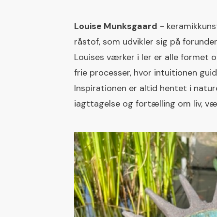
Louise Munksgaard
- keramikkunst
råstof, som udvikler sig på forunde
Louises værker i ler er alle formet
frie processer, hvor intuitionen gui
Inspirationen er altid hentet i natu
iagttagelse og fortælling om liv, v