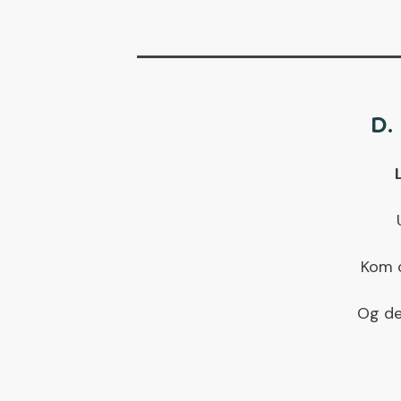
D.
Kom o
Og der