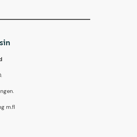
sin
d
.
ingen.
ng m.fl