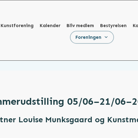
 Kunstforening
Kalender
Bliv medlem
Bestyrelsen
K
Foreningen
merudstilling
05/06–21/06–2
tner Louise Munksgaard
og Kunstma