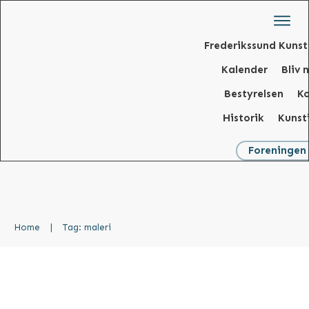
Frederikssund Kunst
Kalender
Bliv
Bestyrelsen
K
Historik
Kunst
Foreningen
Home
|
Tag: maleri
Udstilling 23.2 – 10.3.2024