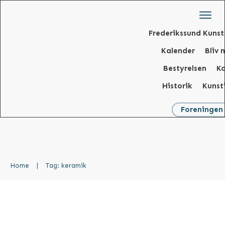
Frederikssund Kunst
Kalender
Bliv
Bestyrelsen
K
Historik
Kunst
Foreningen
Home
|
Tag: keramik
Udstilling 10.11 – 26.11.2023